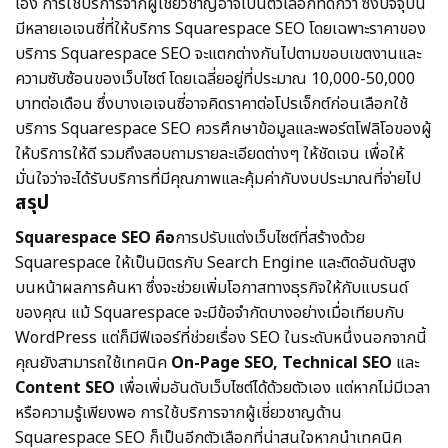
เอง การใช้บริการจากผู้เชี่ยวชาญอาจเป็นตัวเลือกที่ดีกว่า ซึ่งปัจจุบัน
มีหลายเอเจนซี่ที่ให้บริการ Squarespace SEO โดยเฉพาะ
ราคาของ
บริการ Squarespace SEO จะแตกต่างกันไปตามขอบเขตงานและ
ความซับซ้อนของเว็บไซต์ โดยเฉลี่ยอยู่ที่ประมาณ 10,000-50,000
บาทต่อเดือน ซึ่งบางเอเจนซี่อาจคิดราคาต่อโปรเจ็กต์
ก่อนเลือกใช้
บริการ Squarespace SEO ควรศึกษาข้อมูลและพอร์ตโฟลิโอของผู้
ให้บริการให้ดี รวมถึงสอบถามรายละเอียดต่างๆ ให้ชัดเจน เพื่อให้
มั่นใจว่าจะได้รับบริการที่มีคุณภาพและคุ้มค่ากับงบประมาณที่จ่ายไป
สรุป
Squarespace SEO คือ
การปรับแต่งเว็บไซต์ที่สร้างด้วย
Squarespace ให้เป็นมิตรกับ Search Engine และติดอันดับสูง
บนหน้าผลการค้นหา ซึ่งจะช่วยเพิ่มโอกาสทางธุรกิจให้กับแบรนด์
ของคุณ แม้ Squarespace จะมีข้อจํากัดบางอย่างเมื่อเทียบกับ
WordPress แต่ก็มีฟีเจอร์ที่ช่วยเรื่อง SEO ในระดับหนึ่งนอกจากนี้
คุณยังสามารถใช้เทคนิค
On-Page SEO, Technical SEO
และ
Content SEO
เพื่อเพิ่มอันดับเว็บไซต์ได้ด้วยตัวเอง แต่หากไม่มีเวลา
หรือความรู้เพียงพอ การใช้บริการจากผู้เชี่ยวชาญด้าน
Squarespace SEO ก็เป็นอีกตัวเลือกที่น่าสนใจหากนําเทคนิค