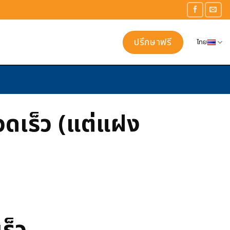
ปรึกษาฟรี
ไทย
วดเร็ว (แต่แฝง
ร็ว