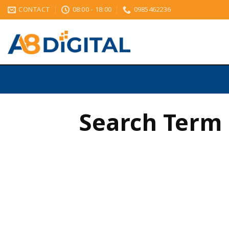
CONTACT
08:00 - 18:00
0985462236
Search Term คื